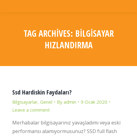
TAG ARCHIVES:
BILGISAYAR
HIZLANDIRMA
You are here:
Ssd Hardiskin Faydaları?
Bilgisayarlar
,
Genel
By
admin
9 Ocak 2020
Leave a comment
Merhabalar bilgisayarınız yavaşladımı veya eski
performansı alamıyormusunuz? SSD full flash